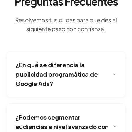
Preguntas Frecuentes
Resolvemos tus dudas para que des el
siguiente paso con confianza.
¿En qué se diferencia la
publicidad programática de
Google Ads?
Es la adquisición automatizada de espacios
comerciales en tiempo real mediante
¿Podemos segmentar
algoritmos predictivos, mostrando tus
mensajes únicamente a perfiles altamente
audiencias a nivel avanzado con