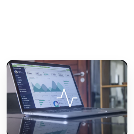
NUESTRA METODOLOGÍA
Inteligencia de negocios
basada en el rastreo
avanzado del usuario
Reemplazamos las intuiciones por
certezas matemáticas. Extraemos