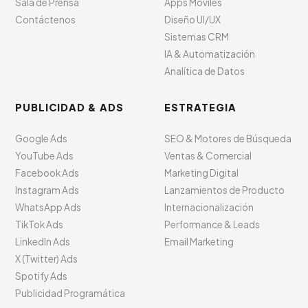
Sala de Prensa
Apps Móviles
Contáctenos
Diseño UI/UX
Sistemas CRM
IA & Automatización
Analítica de Datos
PUBLICIDAD & ADS
ESTRATEGIA
Google Ads
SEO & Motores de Búsqueda
YouTube Ads
Ventas & Comercial
Facebook Ads
Marketing Digital
Instagram Ads
Lanzamientos de Producto
WhatsApp Ads
Internacionalización
TikTok Ads
Performance & Leads
LinkedIn Ads
Email Marketing
X (Twitter) Ads
Spotify Ads
Publicidad Programática