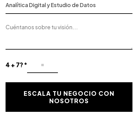
Proyecto
o
Servicio
Descripción
de
del
Interés
proyecto
4 + 7? *
Resultado
de
la
validación
ESCALA TU NEGOCIO CON
matemática
NOSOTROS