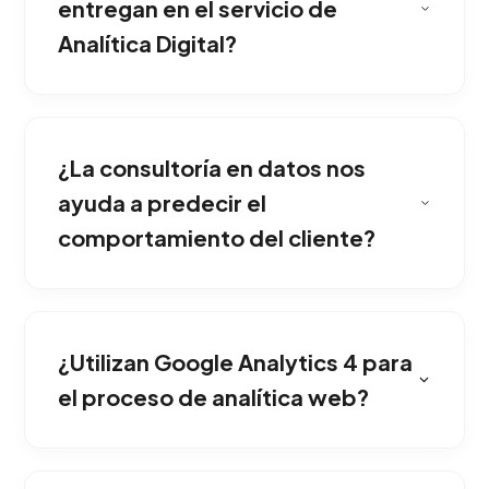
entregan en el servicio de
Analítica Digital?
Identifica claramente qué canales generan
mayor rentabilidad, detecta cuellos de botella
¿La consultoría en datos nos
en la navegación y revela oportunidades para
optimizar la pauta comercial.
ayuda a predecir el
comportamiento del cliente?
Instalamos y configuramos etiquetas
mediante Tag Manager, estableciendo
¿Utilizan Google Analytics 4 para
objetivos de conversión, mapas térmicos de
interacción y seguimiento de embudos de
el proceso de analítica web?
venta.
Construimos tableros de control interactivos