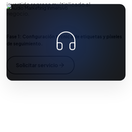
invertido regrese multiplicado al
negocio.
Fase 1:
Configuración técnica de etiquetas y píxeles
de seguimiento.
Solicitar servicio