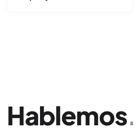
Medimos métricas clave como el alcance
único, la frecuencia de escucha y los clics en
los banners asociados para optimizar la
campaña y garantizar el retorno de inversión.
Hablemos
.