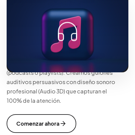
Podcast)
Diseñamos pautas de audio envolventes
usando la plataforma de Spotify Ad
Studio, segmentando a los oyentes por
género musical, estado de ánimo y
hábitos de escucha en tiempo real
(podcasts o playlists). Creamos guiones
auditivos persuasivos con diseño sonoro
profesional (Audio 3D) que capturan el
100% de la atención.
Comenzar ahora