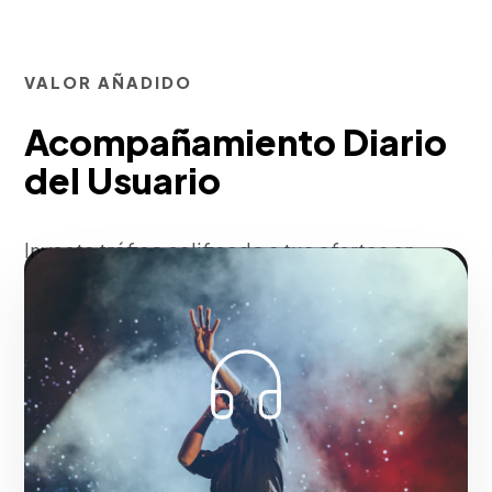
VALOR AÑADIDO
Acompañamiento Diario
del Usuario
Inyecta tráfico calificado a tus ofertas en
cuestión de horas, saltándote la larga
espera del crecimiento orgánico.
Fase 2:
Diseño de la estructura de campaña y
creatividades.