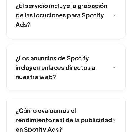
¿El servicio incluye la grabación
(como entrenar o estudiar) para asegurar que
tu marca acompañe al cliente ideal.
de las locuciones para Spotify
Ads?
Contamos con locutores profesionales y
productores de sonido para diseñar cuñas
¿Los anuncios de Spotify
publicitarias atractivas que resuenen
perfectamente con la identidad sonora de tu
incluyen enlaces directos a
empresa.
nuestra web?
Por supuesto. Todos los anuncios de audio
vienen acompañados de un banner gráfico
¿Cómo evaluamos el
clicable en la pantalla de la aplicación que
dirige a los usuarios a tu embudo de ventas.
rendimiento real de la publicidad
en Spotify Ads?