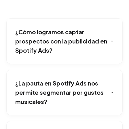
¿Cómo logramos captar
prospectos con la publicidad en
Spotify Ads?
Aprovechamos el formato de audio inmersivo
para transmitir tu mensaje de forma íntima
¿La pauta en Spotify Ads nos
mientras el usuario escucha su música favorita,
logrando una retención superior sin
permite segmentar por gustos
distracciones.
musicales?
Sí, segmentamos por género musical, tipo de
podcast, estado de ánimo y rutinas diarias