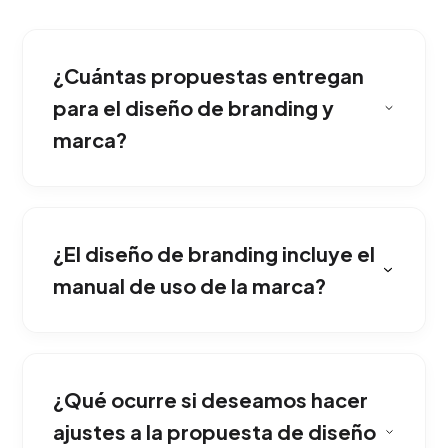
¿Cuántas propuestas entregan
para el diseño de branding y
marca?
El símbolo es solo la punta del iceberg. El
proceso estratégico define el tono de
¿El diseño de branding incluye el
comunicación, los valores fundamentales y
cómo el mercado debe percibir
manual de uso de la marca?
emocionalmente a tu organización.
Iniciamos con una exploración del mercado
competitivo; posteriormente, bocetamos
¿Qué ocurre si deseamos hacer
direcciones conceptuales y pulimos
iterativamente la ruta gráfica que mejor
ajustes a la propuesta de diseño