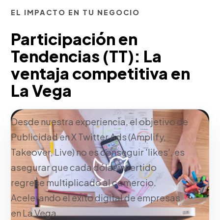
EL IMPACTO EN TU NEGOCIO
Participación en
Tendencias (TT): La
ventaja competitiva en
La Vega
Desde nuestra experiencia, el objetivo de
Publicidad en X Twitter Ads (Amplify,
Takeover, Live) no es conseguir 'likes', es
asegurar que cada dólar invertido
regrese multiplicado al comercio.
Acelerando el éxito digital de empresas
en La Vega.