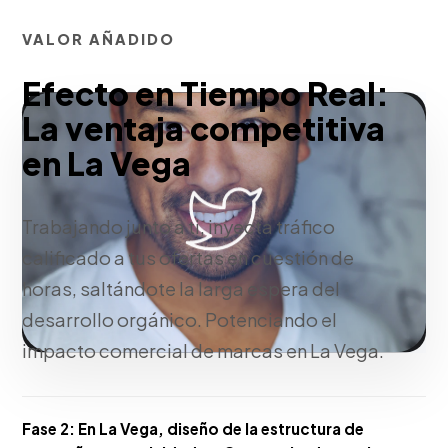
VALOR AÑADIDO
Efecto en Tiempo Real:
La ventaja competitiva
en La Vega
Trabajando junto a ti, inyecta tráfico
calificado a tus ofertas en cuestión de
horas, saltándote la larga espera del
desarrollo orgánico. Potenciando el
impacto comercial de marcas en La Vega.
Fase 2:
En La Vega, diseño de la estructura de