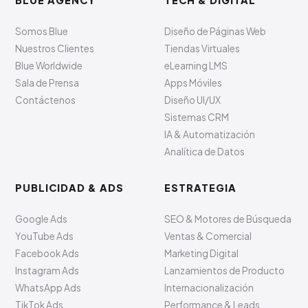
BLUE AGENCY
TECH & DIGITAL
Somos Blue
Diseño de Páginas Web
Nuestros Clientes
Tiendas Virtuales
Blue Worldwide
eLearning LMS
Sala de Prensa
Apps Móviles
Contáctenos
Diseño UI/UX
Sistemas CRM
IA & Automatización
Analítica de Datos
PUBLICIDAD & ADS
ESTRATEGIA
Google Ads
SEO & Motores de Búsqueda
YouTube Ads
Ventas & Comercial
Facebook Ads
Marketing Digital
Instagram Ads
Lanzamientos de Producto
WhatsApp Ads
Internacionalización
TikTok Ads
Performance & Leads