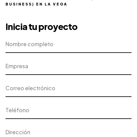
BUSINESS) EN LA VEGA
Inicia tu proyecto
Nombre
Empresa
completo
Correo
Teléfono
electrónico
Dirección
Ciudad