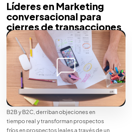
Líderes en Marketing
conversacional para
cierres de transacciones
inmediatos para el
mercado de La Vega
Pensando en tu negocio, el marketing
conversacional acelera el cierre de
ventas. Desarrollamos guiones
persuasivos y flujos de nutrición vía
WhatsApp que humanizan el contacto
B2B y B2C, derriban objeciones en
tiempo real y transforman prospectos
fríos en prospectos leales a través de un