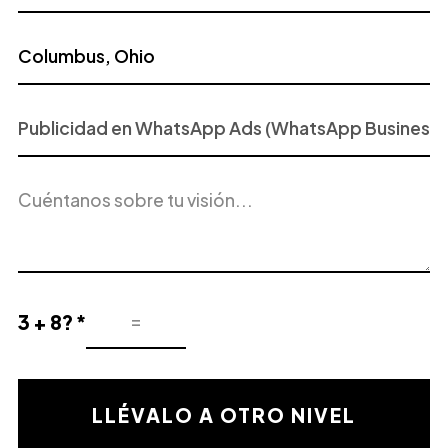
Proyecto
o
Servicio
Descripción
de
del
Interés
proyecto
3 + 8? *
Resultado
de
la
validación
LLÉVALO A OTRO NIVEL
matemática