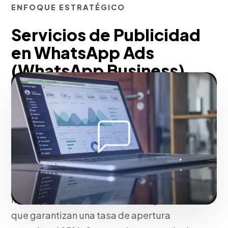
ENFOQUE ESTRATÉGICO
Servicios de Publicidad
en WhatsApp Ads
(WhatsApp Business)
pensados para La Vega
Impulsamos metodologías de Click-to-
WhatsApp desde Meta Ads y otras redes
sociales para generar conversaciones
inmediatas. Integramos automatización
de chatbots, etiquetas CRM nativas y
mensajes de bienvenida estratégicos
que garantizan una tasa de apertura