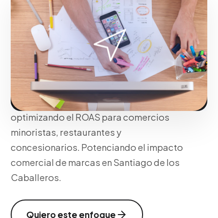
Aumentamos el tráfico peatonal (Foot
Traffic) y las ventas offline con ofertas
geolocalizadas impulsivas. Redirigimos
a los conductores hacia tu sucursal o
drive-thru exactamente en el momento en
que buscan servicios en su trayecto,
optimizando el ROAS para comercios
minoristas, restaurantes y
concesionarios. Potenciando el impacto
comercial de marcas en Santiago de los
Caballeros.
Quiero este enfoque