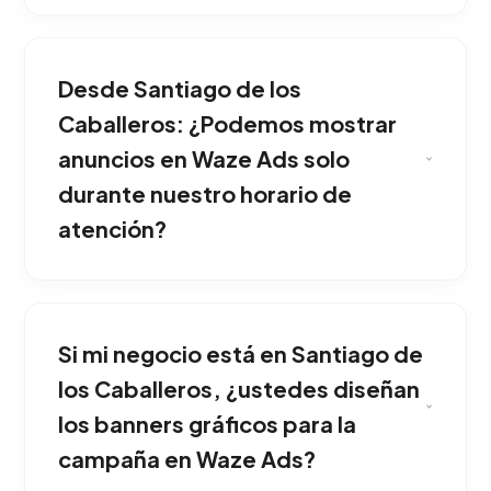
Es la herramienta perfecta para negocios con
sucursales físicas como restaurantes,
Desde Santiago de los
concesionarios, clínicas o tiendas minoristas
que buscan atraer clientes que conducen
Caballeros: ¿Podemos mostrar
cerca de su zona. Esta estrategia ha
anuncios en Waze Ads solo
demostrado una gran eficacia comercial en
durante nuestro horario de
Santiago de los Caballeros.
atención?
Configuramos pines patrocinados y mensajes
de búsqueda locales que aparecen en el mapa
Si mi negocio está en Santiago de
de los conductores, invitándolos a modificar
su ruta con una oferta atractiva. Ideal para
los Caballeros, ¿ustedes diseñan
potenciar y consolidar tu presencia en
los banners gráficos para la
Santiago de los Caballeros.
campaña en Waze Ads?