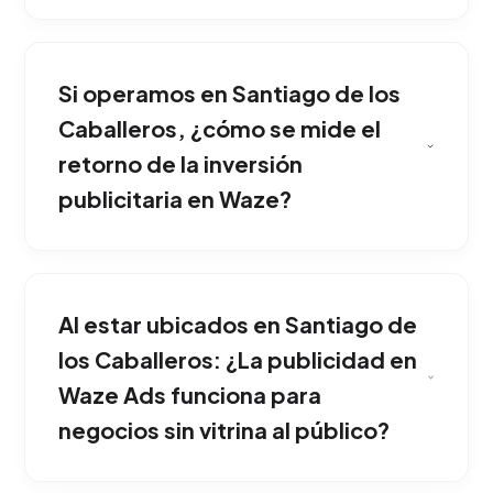
Sí. La plataforma nos permite cuantificar
cuántas navegaciones directas hacia tu
Si operamos en Santiago de los
ubicación fueron originadas por los anuncios
mostrados durante el trayecto del usuario.
Caballeros, ¿cómo se mide el
Nuestro equipo implementa esta solución
retorno de la inversión
adaptada exclusivamente al mercado de
publicitaria en Waze?
Santiago de los Caballeros.
Utilizamos los "Pins" para visibilidad en el mapa,
"Takeovers" que aparecen cuando el auto se
Al estar ubicados en Santiago de
detiene, y "Search Ads" para destacar cuando
alguien busca un negocio como el tuyo. Es la
los Caballeros: ¿La publicidad en
mejor opción para competir fuertemente
Waze Ads funciona para
dentro de Santiago de los Caballeros.
negocios sin vitrina al público?