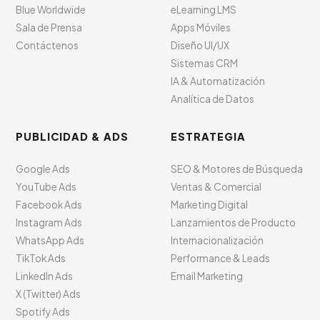
Blue Worldwide
eLearning LMS
Sala de Prensa
Apps Móviles
Contáctenos
Diseño UI/UX
Sistemas CRM
IA & Automatización
Analítica de Datos
PUBLICIDAD & ADS
ESTRATEGIA
Google Ads
SEO & Motores de Búsqueda
YouTube Ads
Ventas & Comercial
Facebook Ads
Marketing Digital
Instagram Ads
Lanzamientos de Producto
WhatsApp Ads
Internacionalización
TikTok Ads
Performance & Leads
LinkedIn Ads
Email Marketing
X (Twitter) Ads
Spotify Ads