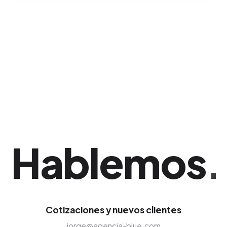
No; el modelo es altamente flexible y se basa
en impresiones locales. Ajustamos la pauta
para maximizar la visibilidad de tu negocio sin
requerir presupuestos corporativos enormes.
Una ventaja corporativa sólida si tu empresa
opera en Santiago de los Caballeros.
Hablemos
.
Cotizaciones y nuevos clientes
jorge@agencia-blue.com