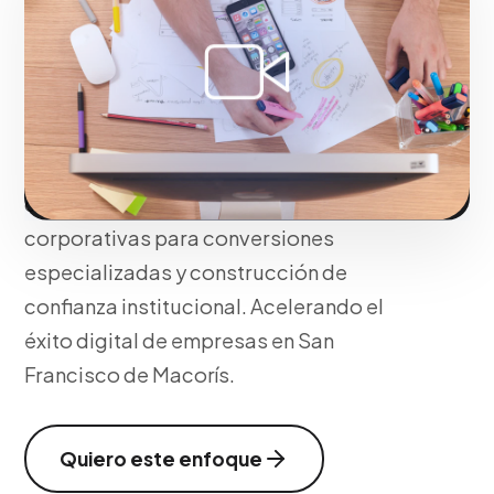
la alta credibilidad corporativa de Vimeo
para organizaciones B2B. Posicionamos
demostraciones de producto y
documentales de firma con llamados a la
acción precisos, redirigiendo tráfico
cualificado hacia tus páginas
corporativas para conversiones
especializadas y construcción de
confianza institucional. Acelerando el
éxito digital de empresas en San
Francisco de Macorís.
Quiero este enfoque