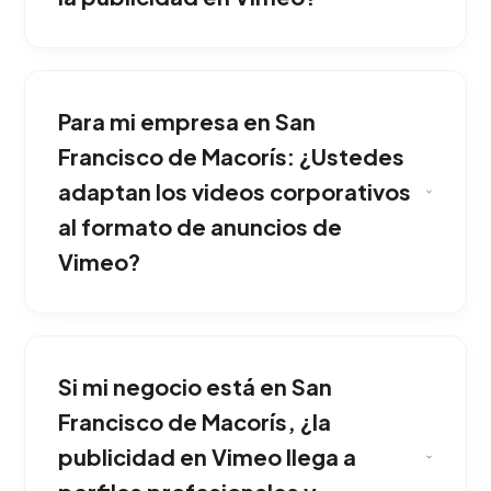
Vimeo concentra a una audiencia de
profesionales creativos, agencias, cineastas y
Para mi empresa en San
ejecutivos B2B que consumen contenido de
altísima calidad visual, libres del ruido de redes
Francisco de Macorís: ¿Ustedes
masivas. Una ventaja corporativa sólida si tu
adaptan los videos corporativos
empresa opera en San Francisco de Macorís.
al formato de anuncios de
Vimeo?
Debido a la naturaleza premium de la
plataforma, los videos deben contar con una
Si mi negocio está en San
producción impecable, resolución de nivel
cinematográfico y una narrativa altamente
Francisco de Macorís, ¿la
corporativa o artística. Es la mejor opción para
publicidad en Vimeo llega a
competir fuertemente dentro de San