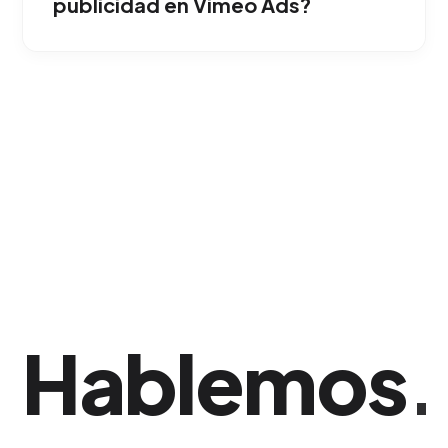
publicidad en Vimeo Ads?
exclusivamente al mercado de San Francisco
de Macorís.
Analizamos los mapas de calor de
reproducción, verificando en qué segundo
exacto el usuario dejó de ver el video, lo que
nos permite optimizar el guion para futuras
pautas. Esta estrategia ha demostrado una
gran eficacia comercial en San Francisco de
Macorís.
Hablemos
.