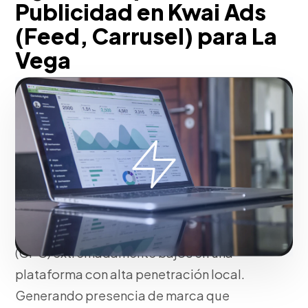
Publicidad en Kwai Ads
(Feed, Carrusel) para La
Vega
Trabajando junto a ti, aprovechamos el
formato de video corto en mercados
emergentes segmentando
agresivamente mediante Kwai for
Business. Creamos anuncios nativos que
capitalizan la autenticidad del contenido
cotidiano, logrando costos por clic
(CPC) extremadamente bajos en una
plataforma con alta penetración local.
Generando presencia de marca que