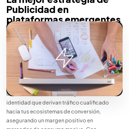
Publicidad en
plataformas emergentes
para alcance masivo a
bajo costo en La Vega
En La Vega, transformamos la alta
retención de usuarios en Kwai en
oportunidades comerciales directas.
Estructuramos llamados a la acción
claros en formatos in-feed y desafíos de
identidad que derivan tráfico cualificado
hacia tus ecosistemas de conversión,
asegurando un margen positivo en