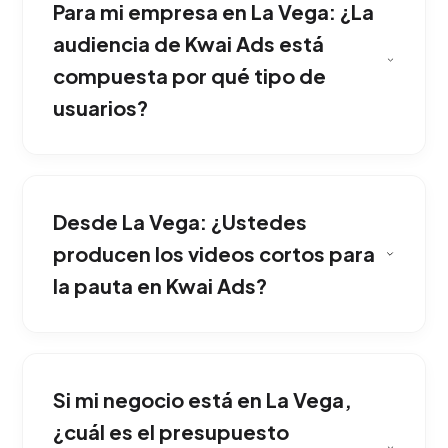
Para mi empresa en La Vega: ¿La
mucho más bajos que las plataformas
tradicionales, ideal para viralizar tu marca. Esta
audiencia de Kwai Ads está
estrategia ha demostrado una gran eficacia
compuesta por qué tipo de
comercial en La Vega.
usuarios?
El éxito radica en videos cortos, entretenidos
y sin filtros corporativos. Nuestro equipo
Desde La Vega: ¿Ustedes
diseña clips auténticos que conectan
inmediatamente con el humor y las tendencias
producen los videos cortos para
del usuario. Nuestro equipo implementa esta
la pauta en Kwai Ads?
solución adaptada exclusivamente al mercado
de La Vega.
Totalmente. Instalamos píxeles de
seguimiento que registran cada compra o lead
Si mi negocio está en La Vega,
obtenido en tu página gracias a las
interacciones con tus anuncios de Kwai. Una
¿cuál es el presupuesto