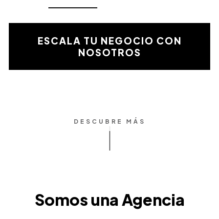
Resultado
de
la
validación
ESCALA TU NEGOCIO CON
matemática
NOSOTROS
DESCUBRE MÁS
Somos una Agencia