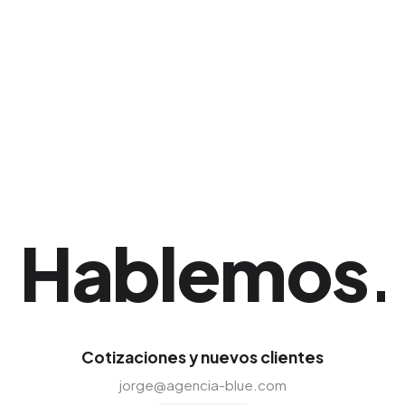
propiedad absoluta; nosotros administramos
los recursos desde un panel de agencia para
mantener total transparencia. Esta estrategia
ha demostrado una gran eficacia comercial en
Santo Domingo.
Hablemos
.
Cotizaciones y nuevos clientes
jorge@agencia-blue.com