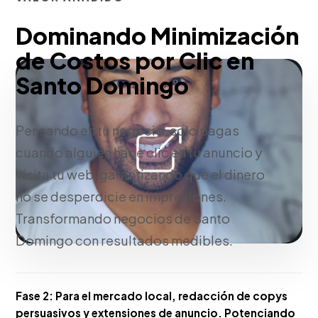
Dominando Minimización
de Costos por Clic en
Santo Domingo
Pensando en tu negocio, solo pagas
cuando alguien hace clic en tu anuncio y
visita tu web, garantizando que el dinero
no se desperdicie en impresiones.
Transformando negocios de Santo
Domingo con resultados medibles.
Fase 2:
Para el mercado local, redacción de copys
persuasivos y extensiones de anuncio. Potenciando