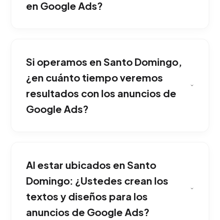
en Google Ads?
La gran fortaleza del buscador es la
inmediatez: tus anuncios se muestran justo
Si operamos en Santo Domingo,
cuando el prospecto necesita activamente
contratar tus servicios. Es la mejor opción para
¿en cuánto tiempo veremos
competir fuertemente dentro de Santo
resultados con los anuncios de
Domingo.
Google Ads?
Aplicamos listas extensas de términos
negativos y segmentación hiper-local para
Al estar ubicados en Santo
asegurar que solo usuarios perfilados hagan
clic en la pauta. Ideal para potenciar y
Domingo: ¿Ustedes crean los
consolidar tu presencia en Santo Domingo.
textos y diseños para los
anuncios de Google Ads?