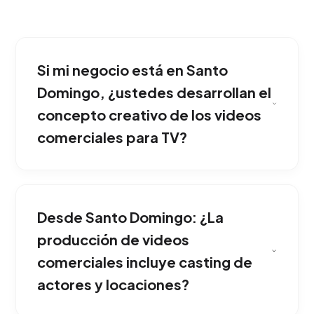
Si mi negocio está en Santo
Domingo, ¿ustedes desarrollan el
concepto creativo de los videos
comerciales para TV?
La diferencia abismal radica en los valores de
producción. Exige equipos de filmación
Desde Santo Domingo: ¿La
certificados para broadcast, tratamiento de
color avanzado (Color Grading) y dirección de
producción de videos
arte meticulosa para pantalla gigante. Ideal
comerciales incluye casting de
para potenciar y consolidar tu presencia en
actores y locaciones?
Santo Domingo.