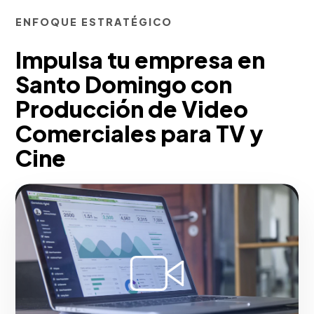
ENFOQUE ESTRATÉGICO
Impulsa tu empresa en
Santo Domingo con
Producción de Video
Comerciales para TV y
Cine
En Santo Domingo, ejecutamos cine
publicitario de alto calibre operativo.
Coordinamos casting de actores,
locaciones premium, efectos especiales
(VFX], y equipos técnicos
cinematográficos (Arri/RED) para lograr