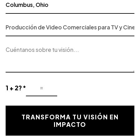
Proyecto
o
Servicio
Descripción
de
del
Interés
proyecto
1 + 2? *
Resultado
de
la
validación
TRANSFORMA TU VISIÓN EN
matemática
IMPACTO