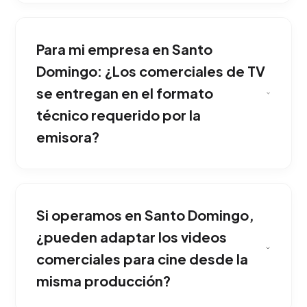
Totalmente. Nuestros directores y creativos
publicitarios estructuran ideas memorables,
Para mi empresa en Santo
elaboran storyboards ilustrados cuadro a
cuadro y definen los planos técnicos antes del
Domingo: ¿Los comerciales de TV
día del rodaje. Una ventaja corporativa sólida si
se entregan en el formato
tu empresa opera en Santo Domingo.
técnico requerido por la
emisora?
Nos encargamos de toda la producción
ejecutiva: seleccionamos el talento en
Si operamos en Santo Domingo,
castings, tramitamos cierres de calles,
alquilamos locaciones premium y obtenemos
¿pueden adaptar los videos
licencias de derechos musicales globales.
comerciales para cine desde la
Nuestro equipo implementa esta solución
misma producción?
adaptada exclusivamente al mercado de