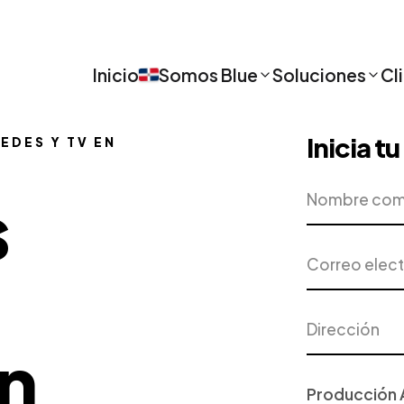
Inicio
Somos Blue
Soluciones
Cl
Inicia t
EDES Y TV EN
Nombre
Empresa
s
completo
Correo
Teléfono
electrónico
Dirección
Ciudad
n
Proyecto
o