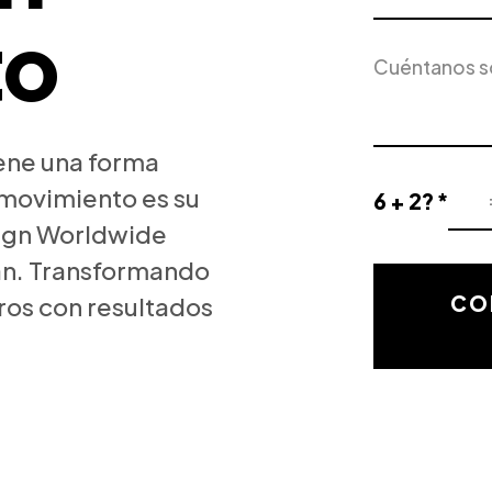
to
Servicio
Descripción
de
del
Interés
proyecto
iene una forma
 movimiento es su
6 + 2? *
Resultado
sign Worldwide
de
n. Transformando
la
validación
CO
ros con resultados
matemática