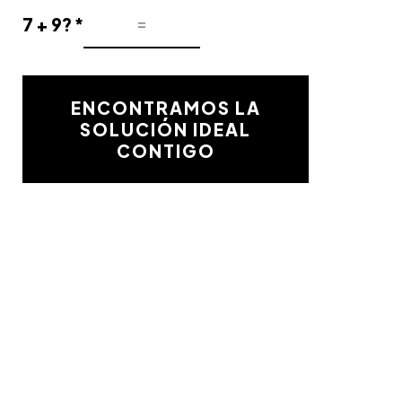
7 + 9? *
Resultado
de
la
validación
ENCONTRAMOS LA
matemática
SOLUCIÓN IDEAL
CONTIGO