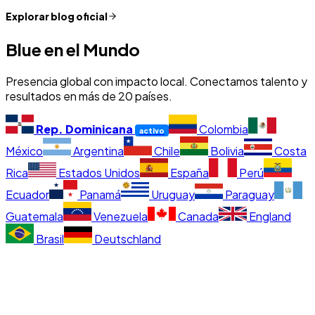
Explorar blog oficial
Blue en el Mundo
Presencia global con impacto local. Conectamos talento y
resultados en más de 20 países.
Rep. Dominicana
Colombia
activo
México
Argentina
Chile
Bolivia
Costa
Rica
Estados Unidos
España
Perú
Ecuador
Panamá
Uruguay
Paraguay
Guatemala
Venezuela
Canada
England
Brasil
Deutschland