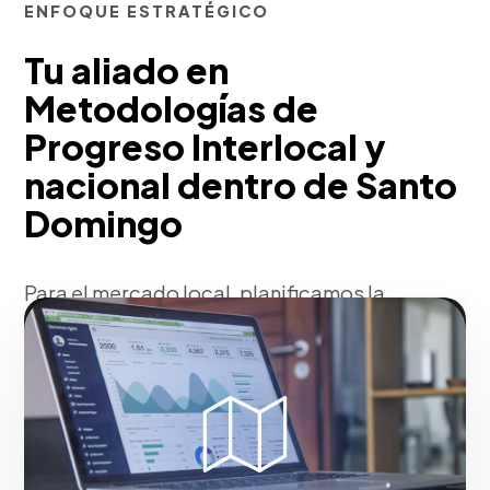
ENFOQUE ESTRATÉGICO
Tu aliado en
Metodologías de
Progreso Interlocal y
nacional dentro de Santo
Domingo
Para el mercado local, planificamos la
inserción en mercados extranjeros
mediante estudios de tropicalización,
auditoría de barreras culturales y
adaptación técnica (SEO multilingüe,
logística en internet, pasarelas de pago