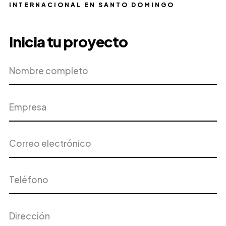
INTERNACIONAL EN SANTO DOMINGO
Inicia tu proyecto
Nombre
Empresa
completo
Correo
Teléfono
electrónico
Dirección
Ciudad