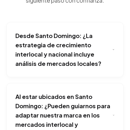
siguiente paso con confianza.
Desde Santo Domingo: ¿La
estrategia de crecimiento
interlocal y nacional incluye
análisis de mercados locales?
Mapeamos los nuevos mercados potenciales,
adaptamos culturalmente tu mensaje,
Al estar ubicados en Santo
analizamos a los competidores locales de ese
país y desplegamos infraestructuras digitales
Domingo: ¿Pueden guiarnos para
para vender sin barreras fronterizas. Ideal para
adaptar nuestra marca en los
potenciar y consolidar tu presencia en Santo
mercados interlocal y
Domingo.