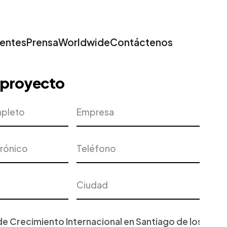
ientes
Prensa
Worldwide
Contáctenos
u proyecto