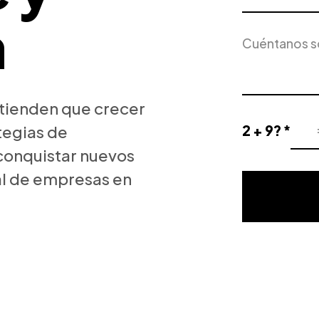
a
Servicio
Descripción
de
del
Interés
proyecto
tienden que crecer
tegias de
2 + 9? *
Resultado
 conquistar nuevos
de
la
al de empresas en
validación
matemática