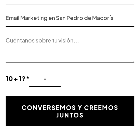
Proyecto
o
Servicio
Descripción
de
del
Interés
proyecto
10 + 1? *
Resultado
de
la
validación
CONVERSEMOS Y CREEMOS
matemática
JUNTOS