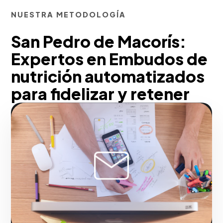
NUESTRA METODOLOGÍA
San Pedro de Macorís:
Expertos en Embudos de
nutrición automatizados
para fidelizar y retener
clientes
Con nuestra metodología, convertimos
tu base de datos inactiva en un activo
altamente rentable. Mediante embudos
de nutrición (Lead Nurturing], carritos
abandonados y secuencias de
onboarding de producto, educamos a tu