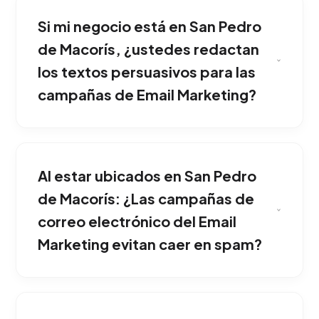
Si mi negocio está en San Pedro
de Macorís, ¿ustedes redactan
los textos persuasivos para las
campañas de Email Marketing?
Solo si se hace incorrectamente. Nosotros
utilizamos únicamente bases de datos propias
Al estar ubicados en San Pedro
(opt-in) y depuramos listas inactivas para
mantener la entregabilidad impecable. Es la
de Macorís: ¿Las campañas de
mejor opción para competir fuertemente
correo electrónico del Email
dentro de San Pedro de Macorís.
Marketing evitan caer en spam?
Redactamos asuntos intrigantes, limitamos el
uso excesivo de imágenes y evitamos frases