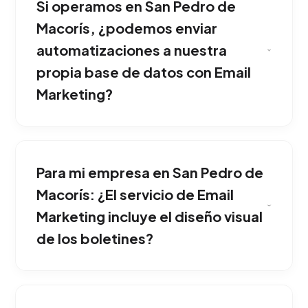
Si operamos en San Pedro de
catalogadas como correo basura por los filtros
de los proveedores de email. Una ventaja
Macorís, ¿podemos enviar
corporativa sólida si tu empresa opera en San
automatizaciones a nuestra
Pedro de Macorís.
propia base de datos con Email
Marketing?
Estructuramos plantillas en formato HTML
responsivo que respetan los lineamientos
Para mi empresa en San Pedro de
corporativos y aseguran una lectura perfecta
en cualquier pantalla móvil o de escritorio.
Macorís: ¿El servicio de Email
Esta estrategia ha demostrado una gran
Marketing incluye el diseño visual
eficacia comercial en San Pedro de Macorís.
de los boletines?
Programamos flujos de nutrición inteligentes;
por ejemplo, si alguien visita una categoría de