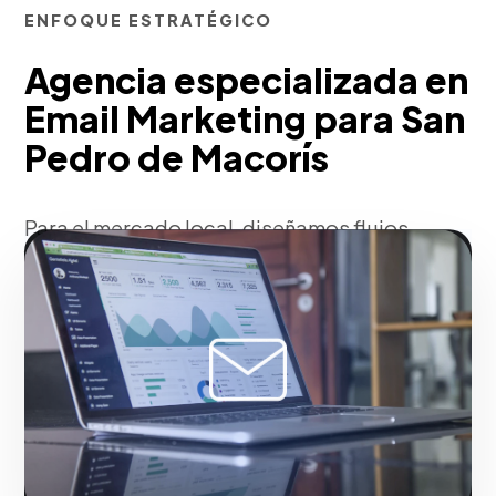
ENFOQUE ESTRATÉGICO
Agencia especializada en
Email Marketing para San
Pedro de Macorís
Para el mercado local, diseñamos flujos
de automatización de correos
electrónicos con higiene avanzada de
bases de datos para garantizar la máxima
entregabilidad y sortear la bandeja de
spam. Personalizamos el contenido
usando etiquetas dinámicas e
implementamos pruebas A/B en asuntos