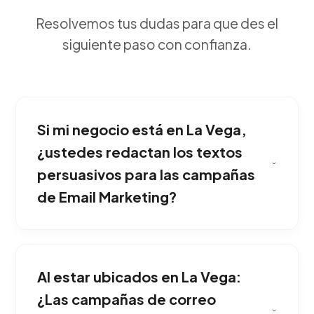
Resolvemos tus dudas para que des el
siguiente paso con confianza.
Si mi negocio está en La Vega,
¿ustedes redactan los textos
persuasivos para las campañas
de Email Marketing?
Solo si se hace incorrectamente. Nosotros
utilizamos únicamente bases de datos propias
Al estar ubicados en La Vega:
(opt-in) y depuramos listas inactivas para
mantener la entregabilidad impecable. Es la
¿Las campañas de correo