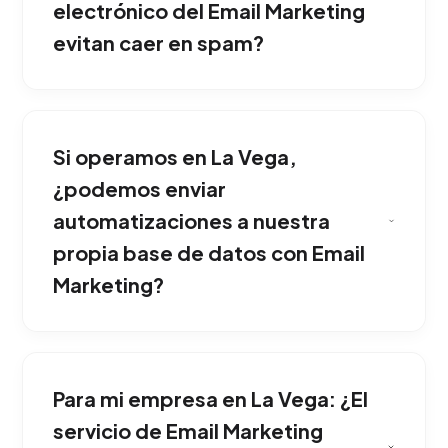
mejor opción para competir fuertemente
electrónico del Email Marketing
dentro de La Vega.
evitan caer en spam?
Redactamos asuntos intrigantes, limitamos el
uso excesivo de imágenes y evitamos frases
Si operamos en La Vega,
catalogadas como correo basura por los filtros
de los proveedores de email. Una ventaja
¿podemos enviar
corporativa sólida si tu empresa opera en La
automatizaciones a nuestra
Vega.
propia base de datos con Email
Marketing?
Estructuramos plantillas en formato HTML
responsivo que respetan los lineamientos
Para mi empresa en La Vega: ¿El
corporativos y aseguran una lectura perfecta
en cualquier pantalla móvil o de escritorio.
servicio de Email Marketing