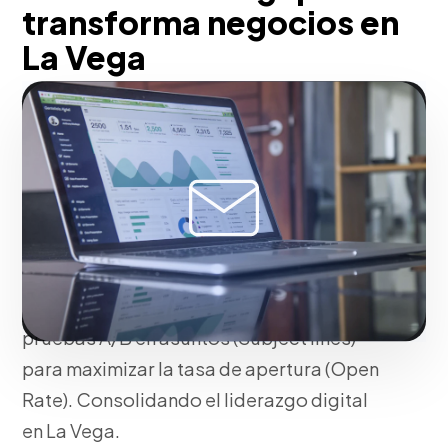
transforma negocios en
La Vega
Desarrollamos flujos de automatización
de correos electrónicos con higiene
avanzada de bases de datos para
garantizar la máxima entregabilidad y
sortear la bandeja de spam.
Personalizamos el contenido usando
etiquetas dinámicas e implementamos
pruebas A/B en asuntos (Subject lines)
para maximizar la tasa de apertura (Open
Rate). Consolidando el liderazgo digital
en La Vega.