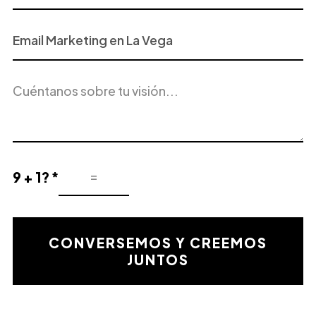
Proyecto
o
Servicio
Descripción
de
del
Interés
proyecto
9 + 1? *
Resultado
de
la
validación
CONVERSEMOS Y CREEMOS
matemática
JUNTOS