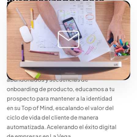
automatizados para
fidelizar y retener
prospectos en La Vega
Pensando en tu negocio, convertimos tu
base de datos inactiva en un activo
altamente lucrativo. Mediante embudos
de nutrición (Lead Nurturing], carritos
abandonados y secuencias de
onboarding de producto, educamos a tu
prospecto para mantener a la identidad
en su Top of Mind, escalando el valor del
ciclo de vida del cliente de manera
automatizada. Acelerando el éxito digital
de empresas en La Vega.