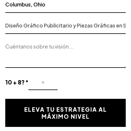
Proyecto
o
Servicio
Descripción
de
del
Interés
proyecto
10 + 8? *
Resultado
de
la
validación
ELEVA TU ESTRATEGIA AL
matemática
MÁXIMO NIVEL