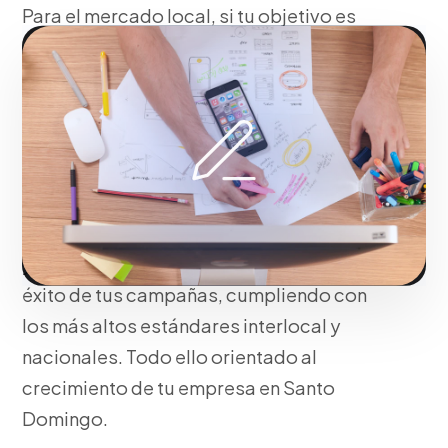
Para el mercado local, si tu objetivo es
destacar, construimos mucho más que
una simple presencia. Integramos
tácticas avanzadas de diseño gráfico
publicitario y piezas gráficas y embudos
de conversión optimizados para que tu
proyecto comercial opere y crezca de
forma escalable. Utilizamos tecnologías
y tácticas modernas que garantizan el
éxito de tus campañas, cumpliendo con
los más altos estándares interlocal y
nacionales. Todo ello orientado al
crecimiento de tu empresa en Santo
Domingo.