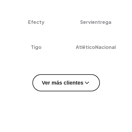
Efecty
Servientrega
Tigo
AtléticoNacional
Ver más clientes