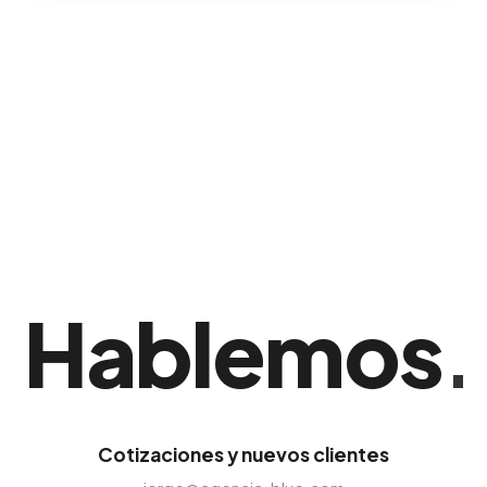
Al concluir y liquidar el proyecto, te
transferimos absolutamente todos los
derechos de uso junto con los empaquetados
originales de Illustrator o Photoshop para tu
archivo corporativo. Esta estrategia ha
demostrado una gran eficacia comercial en
Santo Domingo.
Hablemos
.
Cotizaciones y nuevos clientes