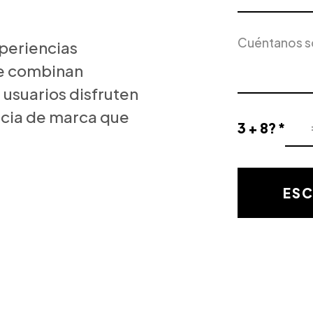
Servicio
Descripción
de
periencias
del
Interés
proyecto
ue combinan
 usuarios disfruten
cia de marca que
3 + 8? *
Resultado
de
la
validación
ESC
matemática