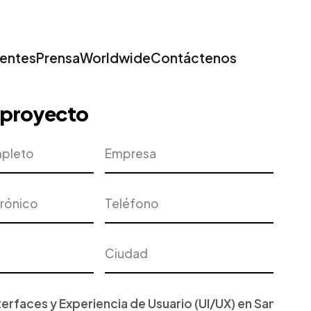
ientes
Prensa
Worldwide
Contáctenos
u proyecto