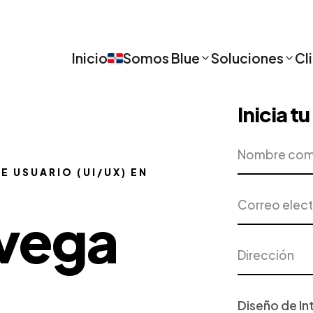
Inicio
Somos Blue
Soluciones
Cl
Inicia t
Nombre
Empresa
completo
E USUARIO (UI/UX) EN
Correo
Teléfono
electrónico
avega
Dirección
Ciudad
Proyecto
o