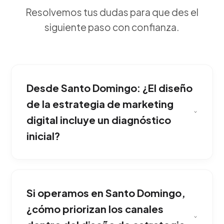
Resolvemos tus dudas para que des el
siguiente paso con confianza.
Desde Santo Domingo: ¿El diseño
de la estrategia de marketing
digital incluye un diagnóstico
inicial?
Gastar dinero en anuncios sin un plan es un
error fatal. La estrategia nos indica a quién le
Si operamos en Santo Domingo,
hablamos, qué le duele, por qué canales
navegará y cómo convertiremos esa atención
¿cómo priorizan los canales
en transacciones tangibles. Ideal para