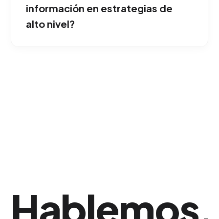
la mejor opción para competir fuertemente
información en estrategias de
dentro de San Francisco de Macorís.
alto nivel?
Totalmente. Nos convertimos en tu brazo
directivo externo; auditamos semana a
semana a tus proveedores y equipos internos
para asegurar que la visión estratégica
trazada se ejecute con total perfección
técnica. Una ventaja corporativa sólida si tu
empresa opera en San Francisco de Macorís.
Hablemos
.