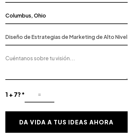
Proyecto
o
Servicio
Descripción
de
del
Interés
proyecto
1 + 7? *
Resultado
de
la
validación
DA VIDA A TUS IDEAS AHORA
matemática