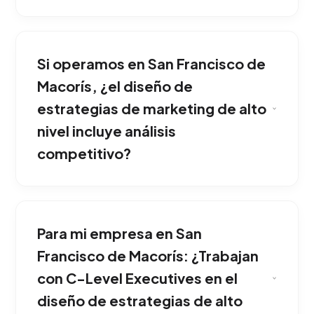
El enfoque corporativo. No buscamos
simplemente clics; estructuramos maniobras a
Si operamos en San Francisco de
largo plazo que impactan la valoración de la
compañía, la expansión a nuevos territorios y
Macorís, ¿el diseño de
el liderazgo absoluto del sector. Esta
estrategias de marketing de alto
estrategia ha demostrado una gran eficacia
nivel incluye análisis
comercial en San Francisco de Macorís.
competitivo?
Sí. Evaluamos tu matriz de productos, el
modelo de atención al cliente corporativa,
Para mi empresa en San
tácticas de fidelización B2B,
automatizaciones de la cadena de ventas y
Francisco de Macorís: ¿Trabajan
fusiones estratégicas para dominar el
con C-Level Executives en el
mercado. Ideal para potenciar y consolidar tu
diseño de estrategias de alto
presencia en San Francisco de Macorís.