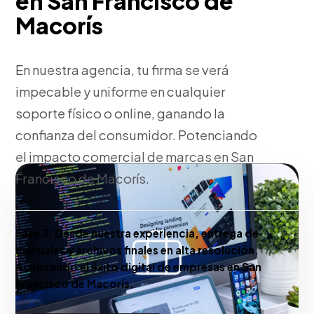
en San Francisco de
Macorís
En nuestra agencia, tu firma se verá
impecable y uniforme en cualquier
soporte físico o online, ganando la
confianza del consumidor. Potenciando
el impacto comercial de marcas en San
Francisco de Macorís.
Fase 3:
Desde nuestra experiencia, entrega de
manuales y archivos finales en alta resolución.
Acelerando el éxito digital de empresas en San
Francisco de Macorís.