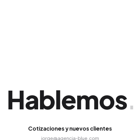
del ecosistema digital, optimizando
continuamente los mensajes gráficos y el
presupuesto para asegurar que el Retorno de
Inversión (ROI) supere tus proyecciones. Esta
estrategia ha demostrado una gran eficacia
comercial en Santiago de los Caballeros.
Hablemos
.
Cotizaciones y nuevos clientes
jorge@agencia-blue.com