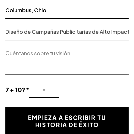
Proyecto
o
Servicio
Descripción
de
del
Interés
proyecto
7 + 10? *
Resultado
de
la
validación
EMPIEZA A ESCRIBIR TU
matemática
HISTORIA DE ÉXITO