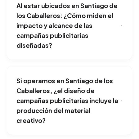
Al estar ubicados en Santiago de
encontrar "insights" psicológicos reales, y
sobre ellos, construyen campañas que
los Caballeros: ¿Cómo miden el
generan emoción y conexión comercial. Es la
impacto y alcance de las
mejor opción para competir fuertemente
campañas publicitarias
dentro de Santiago de los Caballeros.
diseñadas?
La creatividad nunca está separada del
negocio. Cada anuncio impactante siempre
Si operamos en Santiago de los
está conectado a un embudo de conversión
digital claro que captura el interés y lo
Caballeros, ¿el diseño de
transforma en registros medibles. Ideal para
campañas publicitarias incluye la
potenciar y consolidar tu presencia en
producción del material
Santiago de los Caballeros.
creativo?
Monitoreamos a diario los resultados a través