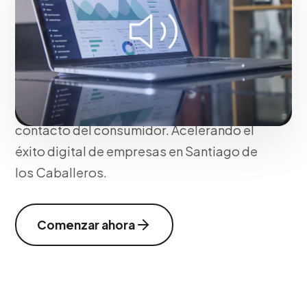
mediático. Sincronizamos medios ATL
(televisión, radio, prensa) y BTL/Digitales
bajo un hilo narrativo poderoso
(Storytelling transmedia], asegurando
consistencia conceptual y máxima
cobertura en todos los puntos de
contacto del consumidor. Acelerando el
éxito digital de empresas en Santiago de
los Caballeros.
Comenzar ahora