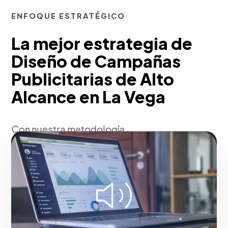
ENFOQUE ESTRATÉGICO
La mejor estrategia de
Diseño de Campañas
Publicitarias de Alto
Alcance en La Vega
Con nuestra metodología,
conceptualizamos ideas disruptivas ('Big
Ideas') que trascienden el ruido
mediático. Sincronizamos medios ATL
(televisión, radio, prensa) y BTL/Digitales
bajo un hilo narrativo poderoso
(Storytelling transmedia], asegurando