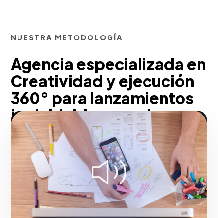
NUESTRA METODOLOGÍA
Agencia especializada en
Creatividad y ejecución
360° para lanzamientos
inolvidables para La
Vega
Para el mercado local, cambiamos
percepciones y movilizamos masas.
Mediante campañas emotivas,
polémicas o altamente aspiracionales,