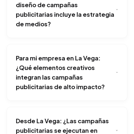
diseño de campañas
publicitarias incluye la estrategia
de medios?
Consiste en estructurar un concepto rector
(Big Idea) potente y desplegarlo en formatos
Para mi empresa en La Vega:
disruptivos y omnicanales, logrando que el
consumidor no pueda ignorar el mensaje ni
¿Qué elementos creativos
olvidar la marca. Nuestro equipo implementa
integran las campañas
esta solución adaptada exclusivamente al
publicitarias de alto impacto?
mercado de La Vega.
Sí, diseñamos arquitecturas de campaña 360
grados. Sincronizamos vallas publicitarias y
Desde La Vega: ¿Las campañas
pauta en radio con publicidad programática
interactiva en celulares, creando una
publicitarias se ejecutan en