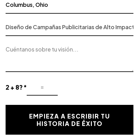
Proyecto
o
Servicio
Descripción
de
del
Interés
proyecto
2 + 8? *
Resultado
de
la
validación
EMPIEZA A ESCRIBIR TU
matemática
HISTORIA DE ÉXITO