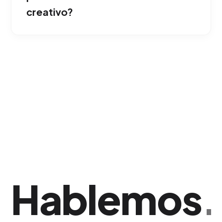
Vega.
creativo?
Monitoreamos a diario los resultados a través
del ecosistema digital, optimizando
continuamente los mensajes gráficos y el
presupuesto para asegurar que el Retorno de
Inversión (ROI) supere tus proyecciones. Esta
estrategia ha demostrado una gran eficacia
comercial en La Vega.
Hablemos
.