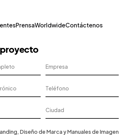
ientes
Prensa
Worldwide
Contáctenos
u proyecto