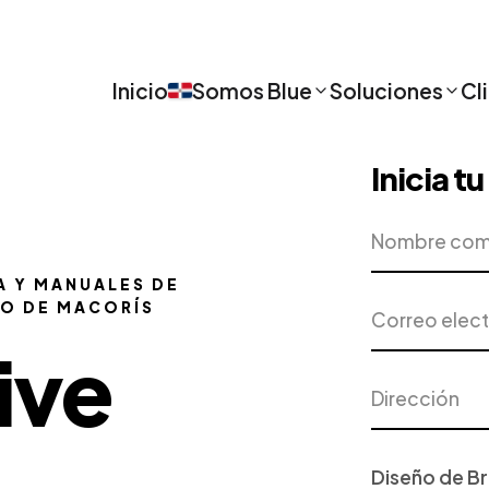
Inicio
Somos Blue
Soluciones
Cl
Inicia t
Nombre
Empresa
completo
A Y MANUALES DE
Correo
Teléfono
CO DE MACORÍS
electrónico
ive
Dirección
Ciudad
Proyecto
o