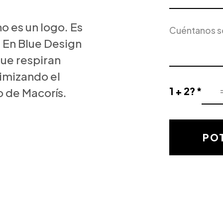
Servicio
Descripción
de
o es un logo. Es
del
Interés
 En Blue Design
proyecto
ue respiran
ximizando el
1 + 2? *
o de Macorís.
Resultado
de
la
validación
POT
matemática