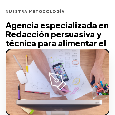
NUESTRA METODOLOGÍA
Agencia especializada en
Redacción persuasiva y
técnica para alimentar el
marketing de contenidos
para Santo Domingo
En nuestra agencia, educamos a tu
prospecto para que compre más rápido.
Proveer información técnica detallada a
través de blogs o publirreportajes ancla
tu compañía como experta de la