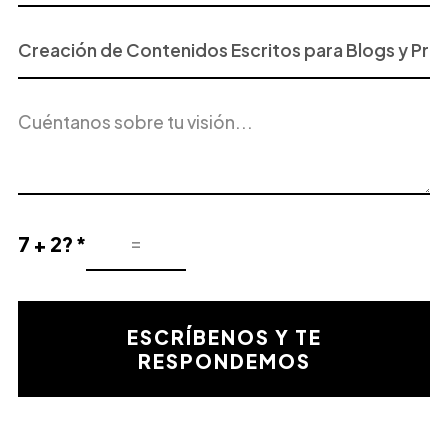
Proyecto
o
Servicio
Descripción
de
del
Interés
proyecto
7 + 2? *
Resultado
de
la
validación
ESCRÍBENOS Y TE
matemática
RESPONDEMOS