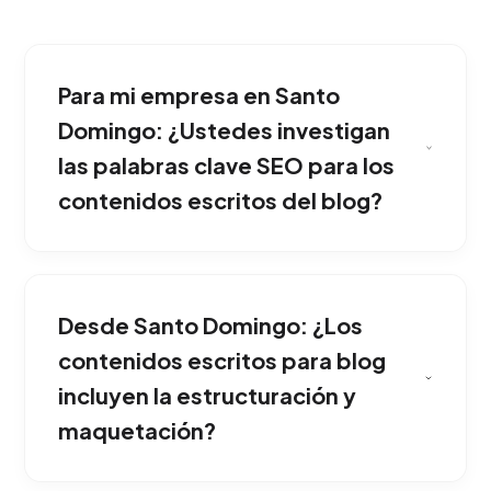
Para mi empresa en Santo
Domingo: ¿Ustedes investigan
las palabras clave SEO para los
contenidos escritos del blog?
Posiciona a tu compañía como el mayor
experto de la industria. Escribir artículos de
Desde Santo Domingo: ¿Los
calidad genera autoridad inmediata de marca
y es la piedra angular para atraer tráfico
contenidos escritos para blog
gratuito constante mediante Google (SEO).
incluyen la estructuración y
Es la mejor opción para competir fuertemente
maquetación?
dentro de Santo Domingo.