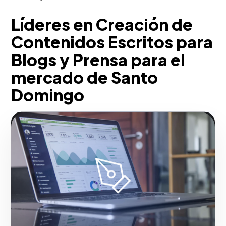
Líderes en Creación de
Contenidos Escritos para
Blogs y Prensa para el
mercado de Santo
Domingo
En Santo Domingo, desarrollamos
redacción corporativa persuasiva
(Copywriting) y artículos estructurados
mediante metodologías Inbound y SEO
de cola larga (Long-tail keywords).
Potenciamos la legibilidad, la estructura
H1/H2 y la densidad léxica para