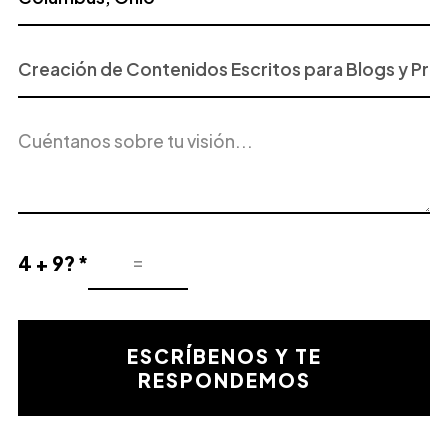
Proyecto
o
Servicio
Descripción
de
del
Interés
proyecto
4 + 9? *
Resultado
de
la
validación
ESCRÍBENOS Y TE
matemática
RESPONDEMOS