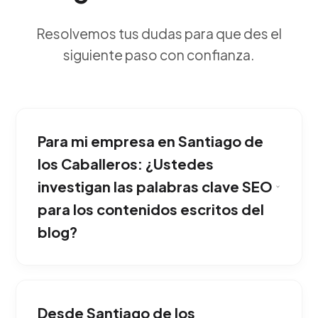
Resolvemos tus dudas para que des el
siguiente paso con confianza.
Para mi empresa en Santiago de
los Caballeros: ¿Ustedes
investigan las palabras clave SEO
para los contenidos escritos del
blog?
Posiciona a tu compañía como el mayor
experto de la industria. Escribir artículos de
Desde Santiago de los
calidad genera autoridad inmediata de marca