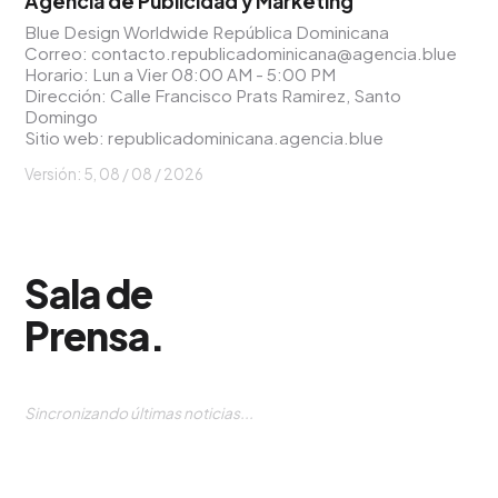
Agencia de Publicidad y Marketing
Blue Design Worldwide República Dominicana
Correo:
contacto.republicadominicana@agencia.blue
Horario: Lun a Vier 08:00 AM - 5:00 PM
Dirección: Calle Francisco Prats Ramirez, Santo
Domingo
Sitio web:
republicadominicana.agencia.blue
Versión: 5,
08 / 08 / 2026
Sala de
Prensa
.
El Futuro de la Publicidad: Desbloqueando el
Potencial del Advergaming y la Publicidad
Programática
6 AGO. 2026