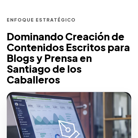
ENFOQUE ESTRATÉGICO
Dominando Creación de
Contenidos Escritos para
Blogs y Prensa en
Santiago de los
Caballeros
Para el mercado local, desarrollamos
redacción corporativa persuasiva
(Copywriting) y artículos estructurados
mediante metodologías Inbound y SEO
de cola larga (Long-tail keywords).