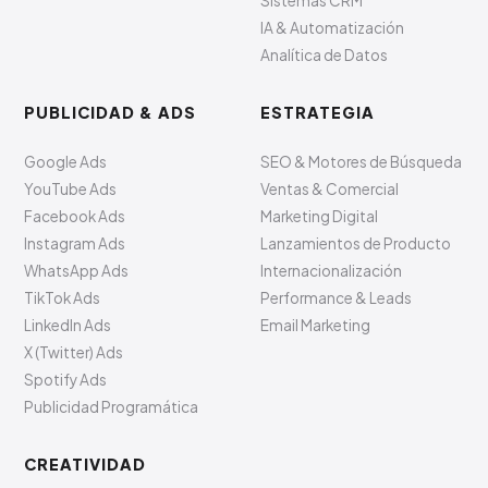
Blue Worldwide
eLearning LMS
Sala de Prensa
Apps Móviles
Contáctenos
Diseño UI/UX
Sistemas CRM
IA & Automatización
Analítica de Datos
PUBLICIDAD & ADS
ESTRATEGIA
Google Ads
SEO & Motores de Búsqueda
YouTube Ads
Ventas & Comercial
Facebook Ads
Marketing Digital
Instagram Ads
Lanzamientos de Producto
WhatsApp Ads
Internacionalización
TikTok Ads
Performance & Leads
LinkedIn Ads
Email Marketing
X (Twitter) Ads
Spotify Ads