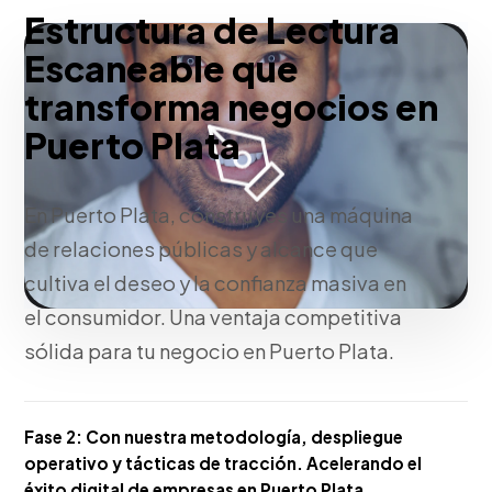
Estructura de Lectura
Escaneable que
transforma negocios en
Puerto Plata
En Puerto Plata, construyes una máquina
de relaciones públicas y alcance que
cultiva el deseo y la confianza masiva en
el consumidor. Una ventaja competitiva
sólida para tu negocio en Puerto Plata.
Fase 2:
Con nuestra metodología, despliegue
operativo y tácticas de tracción. Acelerando el
éxito digital de empresas en Puerto Plata.