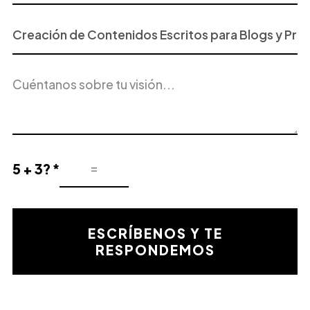
Proyecto
o
Servicio
Descripción
de
del
Interés
proyecto
5 + 3? *
Resultado
de
la
validación
ESCRÍBENOS Y TE
matemática
RESPONDEMOS