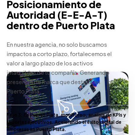
Posicionamiento de
Autoridad (E-E-A-T)
dentro de Puerto Plata
En nuestra agencia, no solo buscamos
impactos a corto plazo, fortalecemos el
valor a largo plazo de los activos
intangibles de tu compañía. Generando
presencia de marca que destaca en
Puerto Plata.
Fase 3:
En Puerto Plata, monitoreo, análisis de KPIs y
reportes ejecutivos. Acelerando el éxito digital de
empresas en Puerto Plata.