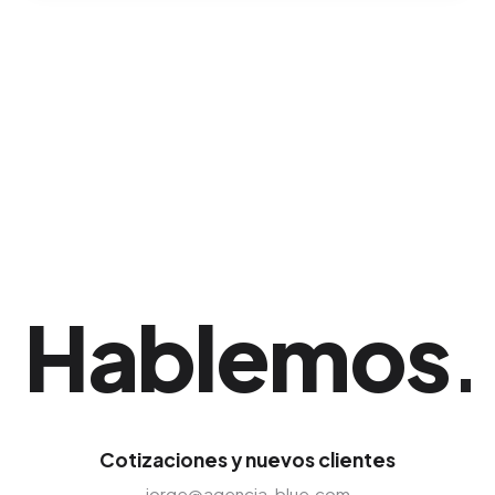
Para que los motores de búsqueda rastreen y
premien tu dominio continuamente,
recomendamos la publicación de al menos dos
a cuatro artículos extensos mensuales para
mantener una presencia dominante en el
nicho. Nuestro equipo implementa esta
solución adaptada exclusivamente al mercado
de Puerto Plata.
Hablemos
.
Cotizaciones y nuevos clientes
jorge@agencia-blue.com