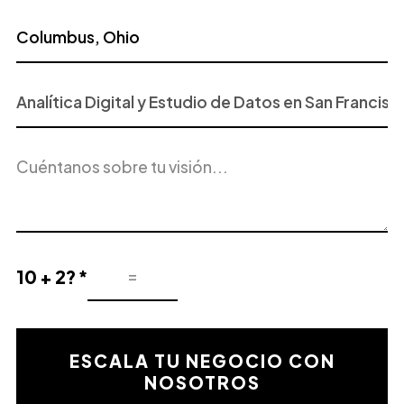
Proyecto
o
Servicio
Descripción
de
del
Interés
proyecto
10 + 2? *
Resultado
de
la
validación
ESCALA TU NEGOCIO CON
matemática
NOSOTROS