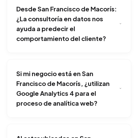
mayor rentabilidad, detecta cuellos de botella
Desde San Francisco de Macorís:
en la navegación y revela oportunidades para
optimizar la pauta comercial. Esta estrategia
¿La consultoría en datos nos
ha demostrado una gran eficacia comercial en
ayuda a predecir el
San Francisco de Macorís.
comportamiento del cliente?
Instalamos y configuramos etiquetas
mediante Tag Manager, estableciendo
Si mi negocio está en San
objetivos de conversión, mapas térmicos de
interacción y seguimiento de embudos de
Francisco de Macorís, ¿utilizan
venta. Ideal para potenciar y consolidar tu
Google Analytics 4 para el
presencia en San Francisco de Macorís.
proceso de analítica web?
Construimos tableros de control interactivos
que grafican los indicadores clave en tiempo