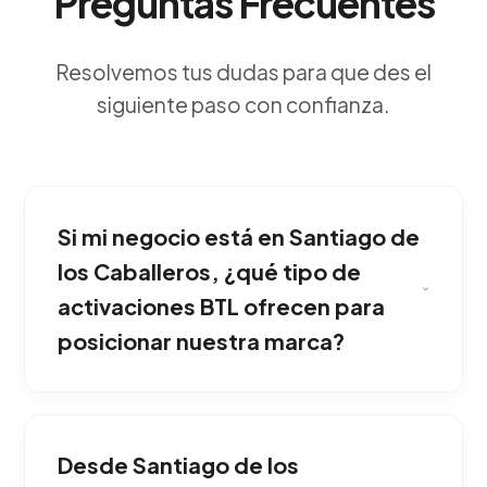
Preguntas Frecuentes
Resolvemos tus dudas para que des el
siguiente paso con confianza.
Si mi negocio está en Santiago de
los Caballeros, ¿qué tipo de
activaciones BTL ofrecen para
posicionar nuestra marca?
Buscan irrumpir en la rutina del consumidor en
el mundo físico. Generamos experiencias
Desde Santiago de los
memorables, interactivas y directas que