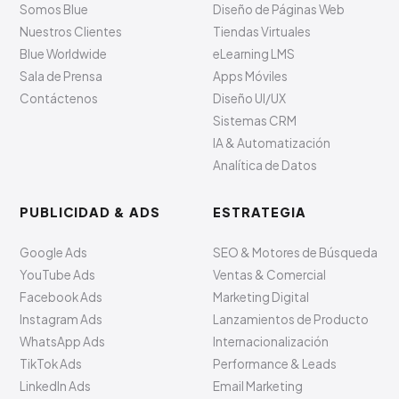
Somos Blue
Diseño de Páginas Web
Nuestros Clientes
Tiendas Virtuales
Blue Worldwide
eLearning LMS
Sala de Prensa
Apps Móviles
Contáctenos
Diseño UI/UX
Sistemas CRM
IA & Automatización
Analítica de Datos
PUBLICIDAD & ADS
ESTRATEGIA
Google Ads
SEO & Motores de Búsqueda
YouTube Ads
Ventas & Comercial
Facebook Ads
Marketing Digital
Instagram Ads
Lanzamientos de Producto
WhatsApp Ads
Internacionalización
TikTok Ads
Performance & Leads
LinkedIn Ads
Email Marketing