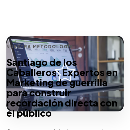
NUESTRA METODOLOGÍA
Santiago de los
Caballeros: Expertos en
Marketing de guerrilla
para construir
recordación directa con
el público