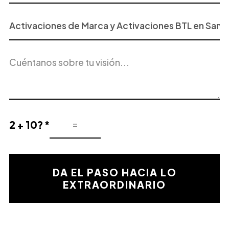
Proyecto
o
Servicio
Descripción
de
del
Interés
proyecto
2 + 10? *
Resultado
de
la
validación
DA EL PASO HACIA LO
matemática
EXTRAORDINARIO