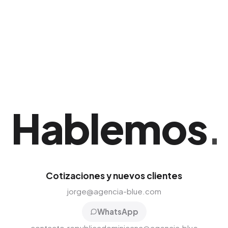
de tablets y las menciones orgánicas logradas
en las plataformas digitales durante el evento.
Ideal para potenciar y consolidar tu presencia
en Santiago de los Caballeros.
Hablemos
.
Cotizaciones y nuevos clientes
jorge@agencia-blue.com
WhatsApp
contacto.republicadominicana@agencia.blue