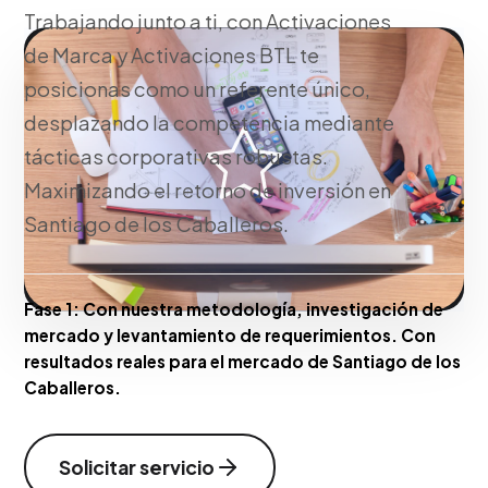
Trabajando junto a ti, con Activaciones
de Marca y Activaciones BTL te
posicionas como un referente único,
desplazando la competencia mediante
tácticas corporativas robustas.
Maximizando el retorno de inversión en
Santiago de los Caballeros.
Fase 1:
Con nuestra metodología, investigación de
mercado y levantamiento de requerimientos. Con
resultados reales para el mercado de Santiago de los
Caballeros.
Solicitar servicio