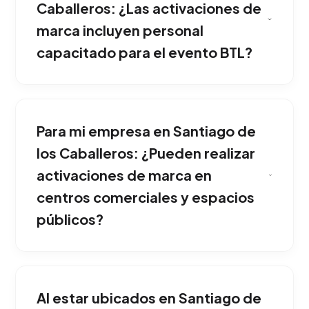
provocan una conexión emocional altísima y
Caballeros: ¿Las activaciones de
aumentan la recordación corporativa. Es la
marca incluyen personal
mejor opción para competir fuertemente
capacitado para el evento BTL?
dentro de Santiago de los Caballeros.
Las realizamos en lugares estratégicos de alto
tráfico que coinciden con tu cliente ideal:
Para mi empresa en Santiago de
centros comerciales, conciertos masivos,
universidades, estadios, zonas de vida
los Caballeros: ¿Pueden realizar
nocturna o incluso sorpresas en las calles
activaciones de marca en
principales. Nuestro equipo implementa esta
centros comerciales y espacios
solución adaptada exclusivamente al mercado
públicos?
de Santiago de los Caballeros.
Proveemos una solución llave en mano.
Diseñamos y construimos la escenografía,
Al estar ubicados en Santiago de
fabricamos la indumentaria corporativa,