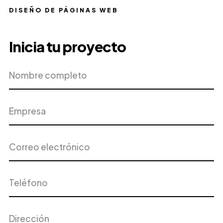
DISEÑO DE PÁGINAS WEB
Inicia tu proyecto
Nombre
Empresa
completo
Correo
Teléfono
electrónico
Dirección
Ciudad