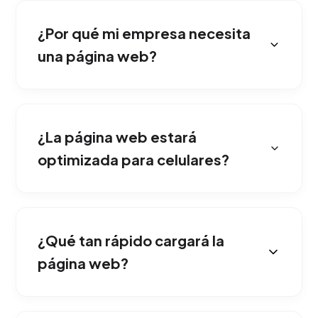
¿Por qué mi empresa necesita
una página web?
Tener una página web corporativa transmite
confianza, establece tu presencia digital
¿La página web estará
continua y funciona como un motor principal
de captación comercial.
optimizada para celulares?
Diseñamos priorizando la visualización en
dispositivos móviles para asegurar que la
¿Qué tan rápido cargará la
navegabilidad sea impecable en cualquier
pantalla.
página web?
Aplicamos optimización de código y