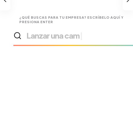
¿QUÉ BUSCAS PARA TU EMPRESA? ESCRÍBELO AQUÍ Y
PRESIONA ENTER
Buscar
Lanzar una campaña de pub
|
soluciones
o
servicios