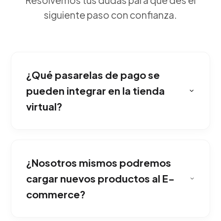
Resolvemos tus dudas para que des el
siguiente paso con confianza.
¿Qué pasarelas de pago se
pueden integrar en la tienda
virtual?
Construimos sobre sistemas líderes de
comercio electrónico, escalando la
¿Nosotros mismos podremos
infraestructura tecnológica para soportar
catálogos robustos.
cargar nuevos productos al E-
commerce?