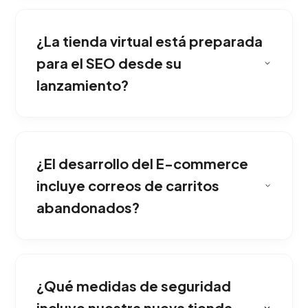
Habilitamos múltiples métodos de cobro
seguro, incluyendo tarjetas de crédito,
¿La tienda virtual está preparada
transferencias y billeteras virtuales de tu
región.
para el SEO desde su
lanzamiento?
El panel administrativo sincroniza el stock
disponible de inmediato, generando alertas
¿El desarrollo del E-commerce
cuando los productos están próximos a
agotarse.
incluye correos de carritos
abandonados?
Diseñamos embudos de pago simplificados y
llamadas a la acción persuasivas para que el
¿Qué medidas de seguridad
cliente finalice su compra sin fricciones.
incluye nuestra nueva tienda