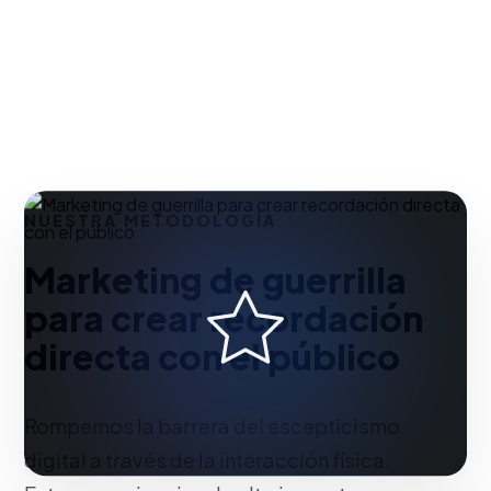
NUESTRA METODOLOGÍA
Marketing de guerrilla
para crear recordación
directa con el público
Rompemos la barrera del escepticismo
digital a través de la interacción física.