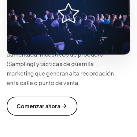
Diseñamos experiencias inmersivas
Below The Line (BTL) interrumpiendo la
monotonía urbana del consumidor
objetivo. Incorporamos escenografías
temporales, mecánicas de realidad
aumentada, muestreos de producto
(Sampling) y tácticas de guerrilla
marketing que generan alta recordación
en la calle o punto de venta.
Comenzar ahora