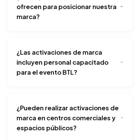
ofrecen para posicionar nuestra
marca?
Buscan irrumpir en la rutina del consumidor en
el mundo físico. Generamos experiencias
¿Las activaciones de marca
memorables, interactivas y directas que
provocan una conexión emocional altísima y
incluyen personal capacitado
aumentan la recordación corporativa.
para el evento BTL?
Las realizamos en lugares estratégicos de alto
tráfico que coinciden con tu cliente ideal:
¿Pueden realizar activaciones de
centros comerciales, conciertos masivos,
universidades, estadios, zonas de vida
marca en centros comerciales y
nocturna o incluso sorpresas en las calles
espacios públicos?
principales.