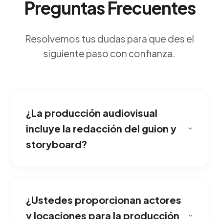
Preguntas Frecuentes
Resolvemos tus dudas para que des el
siguiente paso con confianza.
¿La producción audiovisual
incluye la redacción del guion y
storyboard?
La narrativa y el formato cambian
drásticamente. Para redes exigimos
¿Ustedes proporcionan actores
enganches visuales en los primeros 3
segundos con formato vertical, mientras que
y locaciones para la producción