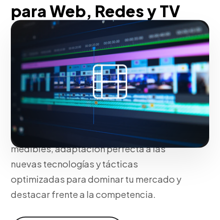
para Web, Redes y TV
En Blue Design Worldwide no usamos
plantillas genéricas; estructuramos tu
estrategia de producción audiovisual
para web, redes y tv basándonos en la
identidad única de tu marca y en el
comportamiento de tus clientes ideales.
Nuestro enfoque asegura resultados
medibles, adaptación perfecta a las
nuevas tecnologías y tácticas
optimizadas para dominar tu mercado y
destacar frente a la competencia.