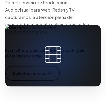
Con el servicio de Producción
Audiovisual para Web, Redes y TV
capturamos la atención plena del
espectador mediante estímulos visuales
y auditivos potentes.
Fase 1:
Pre-producción: Guion, scouting de
locaciones y casting.
Solicitar servicio