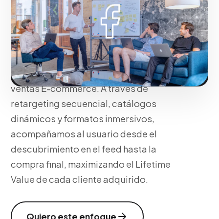
precisión en el
ecosistema Meta
No solo compramos likes; diseñamos
ecosistemas de Lead Generation y
ventas E-commerce. A través de
retargeting secuencial, catálogos
dinámicos y formatos inmersivos,
acompañamos al usuario desde el
descubrimiento en el feed hasta la
compra final, maximizando el Lifetime
Value de cada cliente adquirido.
Quiero este enfoque