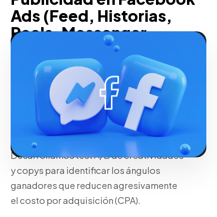
Ads (Feed, Historias,
Reels, Messenger,
Marketplace)
Explotamos la segmentación algorítmica
avanzada de Meta estructurando
audiencias Lookalike y Custom
Audiences con un píxel alimentado con
datos precisos de API de conversiones.
Desarrollamos test A/B de creatividades
y copys para identificar los ángulos
ganadores que reducen agresivamente
el costo por adquisición (CPA).