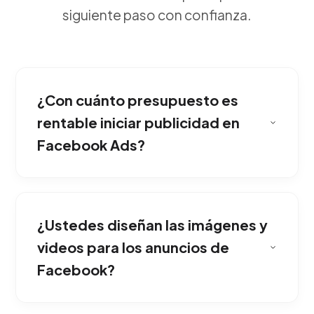
siguiente paso con confianza.
¿Con cuánto presupuesto es
rentable iniciar publicidad en
Facebook Ads?
Definitivamente; su base de datos masiva y su
avanzado algoritmo de inteligencia artificial la
¿Ustedes diseñan las imágenes y
hacen indispensable para encontrar
compradores perfilados.
videos para los anuncios de
Facebook?
Instalamos tecnología de rastreo en tu sitio