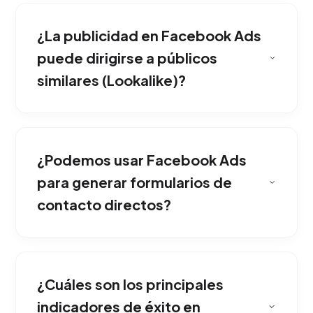
web para alimentar al sistema y generar
¿La publicidad en Facebook Ads
audiencias similares (Lookalike) a quienes ya
te compran.
puede dirigirse a públicos
similares (Lookalike)?
Nuestro equipo de especialistas en diseño y
redacción persuasiva se encarga de
¿Podemos usar Facebook Ads
estructurar piezas gráficas que detengan el
scroll del usuario de inmediato.
para generar formularios de
contacto directos?
Realizamos variaciones quincenales o
mensuales dependiendo del rendimiento,
¿Cuáles son los principales
haciendo pruebas A/B constantes para evitar
que la audiencia se canse del anuncio.
indicadores de éxito en