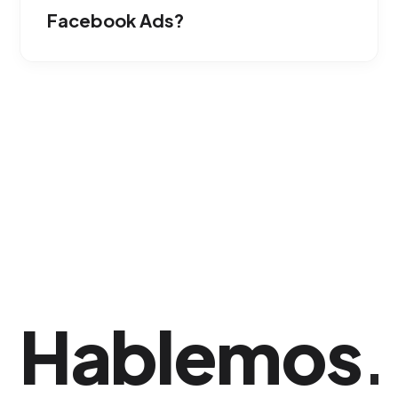
Facebook Ads?
Nuestra prioridad es la generación de
negocios (Performance). Los seguidores son
un resultado secundario; nuestro foco
principal es captar leads y ventas tangibles.
Hablemos
.